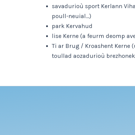
savadurioù sport Kerlann Vihan
poull-neuial…)
park Kervahud
lise Kerne (a feurm deomp av
Ti ar Brug / Kroashent Kerne 
toullad aozadurioù brezhonek