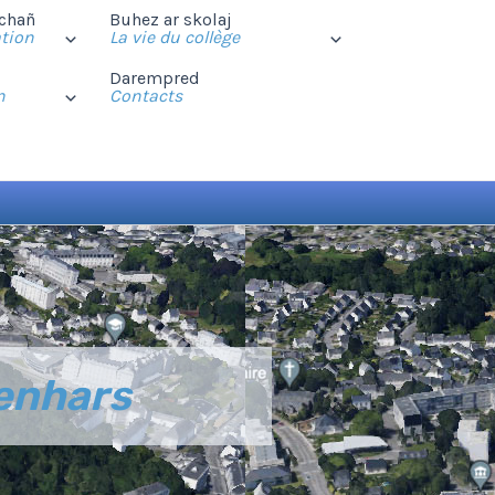
chañ
Buhez ar skolaj
tion
La vie du collège
Darempred
n
Contacts
Penhars