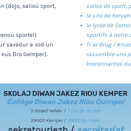
 (dojo, salioù sport,
salles de sport, 
le site de Kerva
le lycée de Corn
eenoù sportel)
sportifs à notre 
(ur savadur a vod un
Ti ar Brug / Kro
 eus Bro Gemper).
rassemble une p
bretonnantes du
SKOLAJ DIWAN JAKEZ RIOU KEMPER
Collège Diwan Jakez Riou Quimper
5 straed Vañde /
5 rue de Vendée
29000 Kemper /
29000 Quimper
sekretouriezh /
secrétariat