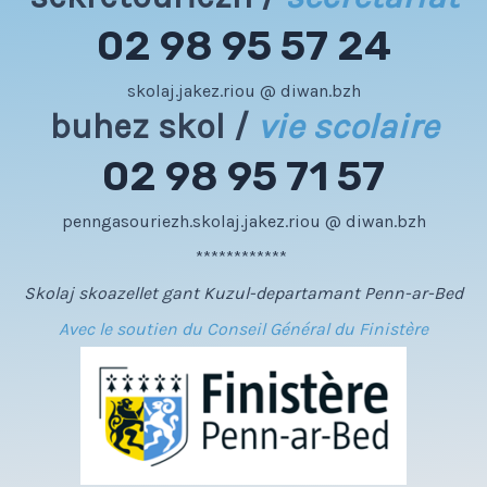
02 98 95 57 24
skolaj.jakez.riou @ diwan.bzh
buhez skol /
vie scolaire
02 98 95 71 57
penngasouriezh.skolaj.jakez.riou @ diwan.bzh
************
Skolaj skoazellet gant Kuzul-departamant Penn-ar-Bed
Avec le soutien du Conseil Général du Finistère