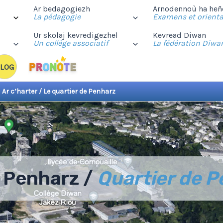
Ar bedagogiezh
Arnodennoù ha heñ
La pédagogie
Examens et orienta
Ur skolaj kevredigezhel
Kevread Diwan
Un collège associatif
La fédération Diwa
LOG
•
Ar c’harter / Le quartier de Penharz
 Penharz /
Quartier de 