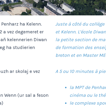
 Penharz ha Kelenn.
Juste à côté du collège
2 a vez degemeret er
et Kelenn. L’école Diwa
mañ kelennerien Diwan
la petite section de ma
eg ha studierien
de formation des ensei
breton et en Master ME
uzh ar skolaj e vez
A 5 ou 10 minutes à pie
la MPT de Penhars
n Wenn (ur sal a feson
cinéma ou le thé
a)
le complexe sport