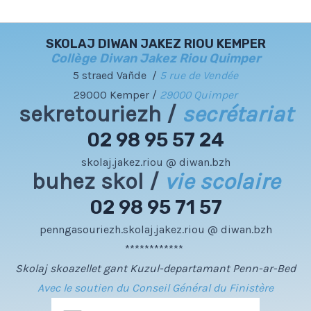
SKOLAJ DIWAN JAKEZ RIOU KEMPER
Collège Diwan Jakez Riou Quimper
5 straed Vañde /
5 rue de Vendée
29000 Kemper /
29000 Quimper
sekretouriezh /
secrétariat
02 98 95 57 24
skolaj.jakez.riou @ diwan.bzh
buhez skol /
vie scolaire
02 98 95 71 57
penngasouriezh.skolaj.jakez.riou @ diwan.bzh
************
Skolaj skoazellet gant Kuzul-departamant Penn-ar-Bed
Avec le soutien du Conseil Général du Finistère