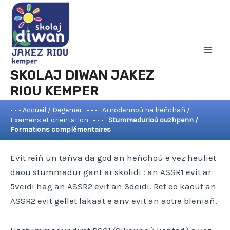
Aller
Mai
au
Men
contenu
SKOLAJ DIWAN JAKEZ
RIOU KEMPER
• • • Accueil / Degemer
• • •
Arnodennoù ha heñchañ /
Examens et orientation
• • •
Stummadurioù ouzhpenn /
Formations complémentaires
Evit reiñ un tañva da god an heñchoù e vez heuliet
daou stummadur gant ar skolidi : an ASSR1 evit ar
5veidi hag an ASSR2 evit an 3deidi. Ret eo kaout an
ASSR2 evit gellet lakaat e anv evit an aotre bleniañ.