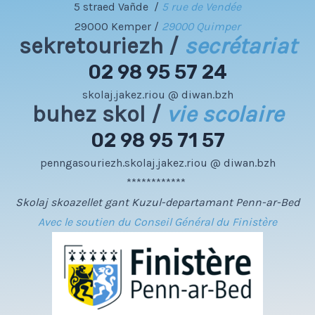
5 straed Vañde /
5 rue de Vendée
29000 Kemper /
29000 Quimper
sekretouriezh /
secrétariat
02 98 95 57 24
skolaj.jakez.riou @ diwan.bzh
buhez skol /
vie scolaire
02 98 95 71 57
penngasouriezh.skolaj.jakez.riou @ diwan.bzh
************
Skolaj skoazellet gant Kuzul-departamant Penn-ar-Bed
Avec le soutien du Conseil Général du Finistère