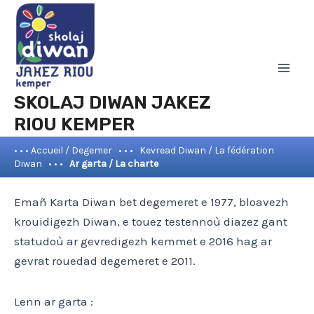
Aller
Mai
au
Men
contenu
SKOLAJ DIWAN JAKEZ
RIOU KEMPER
• • • Accueil / Degemer
• • •
Kevread Diwan / La fédération
Diwan
• • •
Ar garta / La charte
Emañ Karta Diwan bet degemeret e 1977, bloavezh
krouidigezh Diwan, e touez testennoù diazez gant
statudoù ar gevredigezh kemmet e 2016 hag ar
gevrat rouedad degemeret e 2011.
Lenn ar garta :