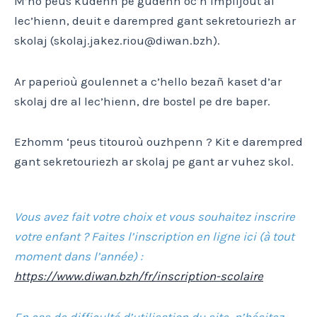
M’ho peus kudenn pe gudenn oc’h implijout al
lec’hienn, deuit e darempred gant sekretouriezh ar
skolaj (skolaj.jakez.riou@diwan.bzh).
Ar paperioù goulennet a c’hello bezañ kaset d’ar
skolaj dre al lec’hienn, dre bostel pe dre baper.
Ezhomm ‘peus titouroù ouzhpenn ? Kit e darempred
gant sekretouriezh ar skolaj pe gant ar vuhez skol.
Vous avez fait votre choix et vous souhaitez inscrire
votre enfant ? Faites l’inscription en ligne ici (à tout
moment dans l’année) :
https://www.diwan.bzh/fr/inscription-scolaire
En cas de difficulté d’utilisation du site, n’hésitez