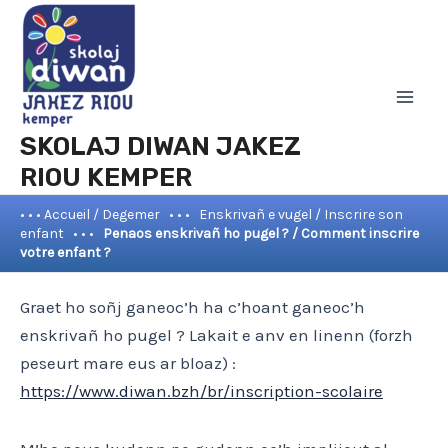
Aller
Mai
au
Men
contenu
SKOLAJ DIWAN JAKEZ
RIOU KEMPER
• • • Accueil / Degemer
• • •
Enskrivañ e vugel / Inscrire son
enfant
• • •
Penaos enskrivañ ho pugel ? / Comment inscrire
votre enfant ?
Graet ho soñj ganeoc’h ha c’hoant ganeoc’h
enskrivañ ho pugel ? Lakait e anv en linenn (forzh
peseurt mare eus ar bloaz) :
https://www.diwan.bzh/br/inscription-scolaire