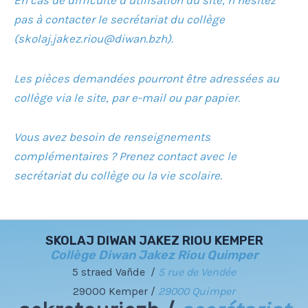
pas à contacter le secrétariat du collège
(skolaj.jakez.riou@diwan.bzh).
Les pièces demandées pourront être adressées au
collège via le site, par e-mail ou par papier.
Vous avez besoin de renseignements
complémentaires ? Prenez contact avec le
secrétariat du collège ou la vie scolaire.
SKOLAJ DIWAN JAKEZ RIOU KEMPER
Collège Diwan Jakez Riou Quimper
5 straed Vañde /
5 rue de Vendée
29000 Kemper /
29000 Quimper