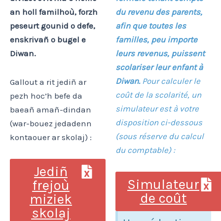
an holl familhoù, forzh
du revenu des parents,
peseurt gounid o defe,
afin que toutes les
enskrivañ o bugel e
familles, peu importe
Diwan.
leurs revenus, puissent
scolariser leur enfant à
Diwan.
Pour calculer le
Gallout a rit jediñ ar
coût de la scolarité, un
pezh hoc’h b
efe da
simulateur est à votre
baeañ amañ-dindan
disposition ci-dessous
(war-bouez jedadenn
(sous réserve du calcul
kontaouer ar skolaj) :
du comptable) :
Jediñ
Simulateur
frejoù
de coût
miziek
skolaj