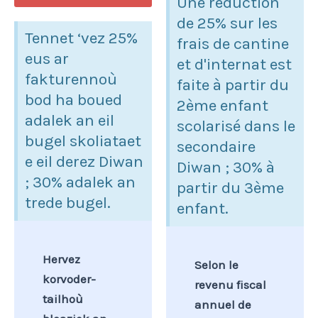
Une réduction
de 25% sur les
Tennet ‘vez 25%
frais de cantine
eus ar
et d'internat est
fakturennoù
faite à partir du
bod ha boued
2ème enfant
adalek an eil
scolarisé dans le
bugel skoliataet
secondaire
e eil derez Diwan
Diwan ; 30% à
; 30% adalek an
partir du 3ème
trede bugel.
enfant.
Hervez
Selon le
korvoder-
revenu fiscal
tailhoù
annuel de