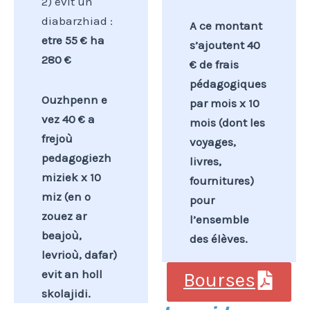
2) evit un
diabarzhiad :
A ce montant
etre 55 € ha
s’ajoutent 40
280 €
€ de frais
pédagogiques
Ouzhpenn e
par mois x 10
vez 40 € a
mois (dont les
frejoù
voyages,
pedagogiezh
livres,
miziek x 10
fournitures)
miz (en o
pour
zouez ar
l’ensemble
beajoù,
des élèves.
levrioù, dafar)
evit an holl
Bourses
skolajidi.