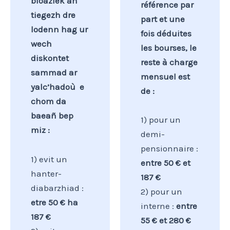
bloaziek an
référence par
tiegezh dre
part et une
lodenn hag ur
fois déduites
wech
les bourses, le
diskontet
reste à charge
sammad ar
mensuel est
yalc’hadoù e
de
:
chom da
baeañ bep
1) pour un
miz :
demi-
pensionnaire :
1) evit un
entre 50 € et
hanter-
187 €
diabarzhiad :
2) pour un
etre 50 € ha
interne :
entre
187 €
55 € et 280 €