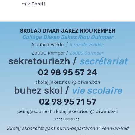
miz Ebrel).
SKOLAJ DIWAN JAKEZ RIOU KEMPER
Collège Diwan Jakez Riou Quimper
5 straed Vañde /
5 rue de Vendée
29000 Kemper /
29000 Quimper
sekretouriezh /
secrétariat
02 98 95 57 24
skolaj.jakez.riou @ diwan.bzh
buhez skol /
vie scolaire
02 98 95 71 57
penngasouriezh.skolaj.jakez.riou @ diwan.bzh
************
Skolaj skoazellet gant Kuzul-departamant Penn-ar-Bed