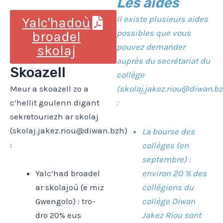
Les aides
Il existe plusieurs aides
Yalc'hadoù
possibles que vous
broadel
pouvez demander
skolaj
auprès du secrétariat du
Skoazell
collège
Meur a skoazell zo a
(skolaj.jakez.riou@diwan.bz
c’hellit goulenn digant
:
sekretouriezh ar skolaj
(skolaj.jakez.riou@diwan.bzh)
La bourse des
:
collèges (en
septembre) :
Yalc’had broadel
environ 20 % des
ar skolajoù (e miz
collégiens du
Gwengolo) : tro-
collège Diwan
dro 20% eus
Jakez Riou sont