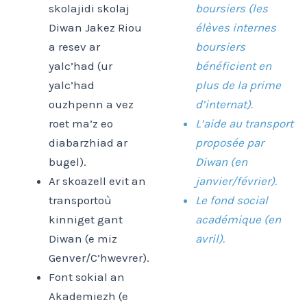
skolajidi skolaj
boursiers (les
Diwan Jakez Riou
élèves internes
a resev ar
boursiers
yalc’had (u
r
bénéficient en
yalc’had
plus de la prime
ouzhpenn a vez
d’internat).
roet ma’z eo
L’aide au transport
diabarzhiad ar
proposée par
bugel).
Diwan (en
Ar skoazell evit an
janvier/février).
transportoù
Le fond social
kinniget gant
académique (en
Diwan (e miz
avril).
Genver/C’hwevrer).
Font sokial an
Akademiezh (e