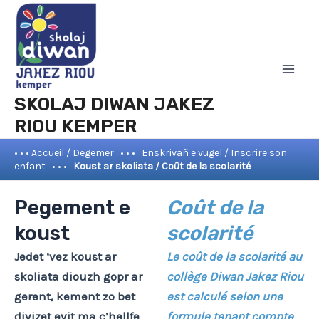
Aller
Mai
au
Men
contenu
SKOLAJ DIWAN JAKEZ
RIOU KEMPER
• • • Accueil / Degemer
• • •
Enskrivañ e vugel / Inscrire son
enfant
• • •
Koust ar skoliata / Coût de la scolarité
Pegement e
Coût de la
koust
scolarité
Jedet ‘vez koust ar
Le coût de la scolarité au
skoliata diouzh gopr ar
collège Diwan Jakez Riou
gerent, kement zo bet
est calculé selon une
divizet evit ma c’hellfe
formule tenant compte